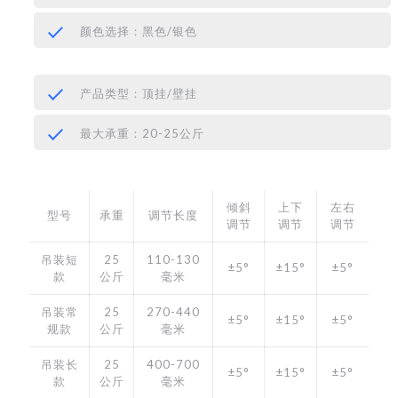
颜色选择：黑色/银色
产品类型：顶挂/壁挂
最大承重：20-25公斤
倾斜
上下
左右
型号
承重
调节长度
调节
调节
调节
吊装短
25
110-130
±5°
±15°
±5°
款
公斤
毫米
吊装常
25
270-440
±5°
±15°
±5°
规款
公斤
毫米
吊装长
25
400-700
±5°
±15°
±5°
款
公斤
毫米