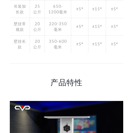
吊装加
25
650-
±5°
±15°
±5°
长款
公斤
1200毫米
壁挂常
20
220-350
±5°
±15°
±5°
规款
公斤
毫米
壁挂长
20
350-600
±5°
±15°
±5°
款
公斤
毫米
产品特性